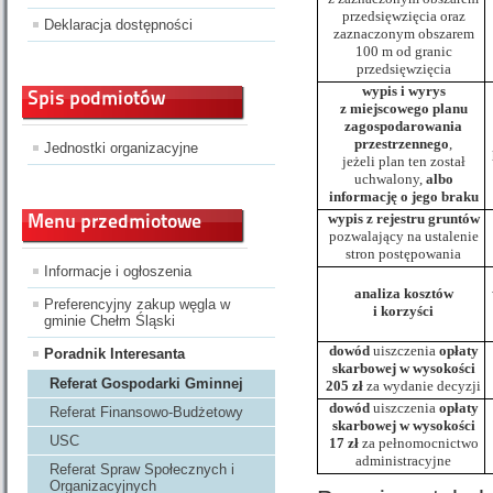
przedsięwzięcia oraz
Deklaracja dostępności
zaznaczonym obszarem
100 m od granic
przedsięwzięcia
wypis i wyrys
Spis podmiotów
z miejscowego planu
zagospodarowania
przestrzennego
,
Jednostki organizacyjne
jeżeli plan ten został
uchwalony,
albo
informację o jego braku
Menu przedmiotowe
wypis z rejestru gruntów
pozwalający na ustalenie
stron postępowania
Informacje i ogłoszenia
analiza kosztów
Preferencyjny zakup węgla w
i korzyści
gminie Chełm Śląski
dowód
uiszczenia
opłaty
Poradnik Interesanta
skarbowej
w wysokości
Referat Gospodarki Gminnej
205 zł
za wydanie decyzji
dowód
uiszczenia
opłaty
Referat Finansowo-Budżetowy
skarbowej
w wysokości
USC
17
zł
za pełnomocnictwo
administracyjne
Referat Spraw Społecznych i
Organizacyjnych