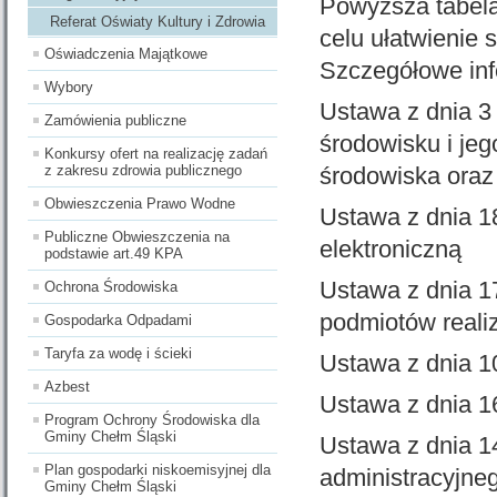
Powyższa tabela
Referat Oświaty Kultury i Zdrowia
celu ułatwienie 
Oświadczenia Majątkowe
Szczegółowe inf
Wybory
Ustawa z dnia 3 
Zamówienia publiczne
środowisku i jeg
Konkursy ofert na realizację zadań
z zakresu zdrowia publicznego
środowiska oraz
Obwieszczenia Prawo Wodne
Ustawa z dnia 18
Publiczne Obwieszczenia na
elektroniczną
podstawie art.49 KPA
Ustawa z dnia 17
Ochrona Środowiska
podmiotów reali
Gospodarka Odpadami
Taryfa za wodę i ścieki
Ustawa z dnia 1
Azbest
Ustawa z dnia 16
Program Ochrony Środowiska dla
Gminy Chełm Śląski
Ustawa z dnia 1
Plan gospodarki niskoemisyjnej dla
administracyjne
Gminy Chełm Śląski