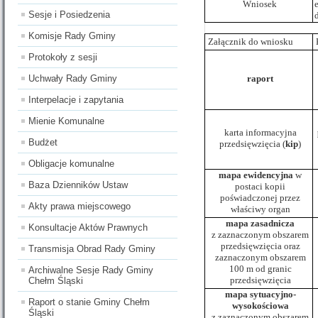
Wniosek
Sesje i Posiedzenia
Komisje Rady Gminy
Załącznik do wniosku
Protokoły z sesji
Uchwały Rady Gminy
r
aport
Interpelacje i zapytania
Mienie Komunalne
karta informacyjna
Budżet
przedsięwzięcia (
kip
)
Obligacje komunalne
mapa ewidencyjna
w
Baza Dzienników Ustaw
postaci kopii
poświadczonej przez
Akty prawa miejscowego
właściwy organ
m
apa
zasadnicza
Konsultacje Aktów Prawnych
z zaznaczonym obszarem
przedsięwzięcia oraz
Transmisja Obrad Rady Gminy
zaznaczonym obszarem
100 m od granic
Archiwalne Sesje Rady Gminy
przedsięwzięcia
Chełm Śląski
m
ap
a sytuacyjno-
Raport o stanie Gminy Chełm
wysokościowa
Śląski
z zaznaczonym obszarem