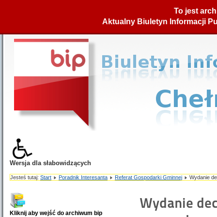
To jest arc
Aktualny Biuletyn Informacji P
Wersja dla słabowidzących
Czarno-Żółta
Czarno-Biała
Jesteś tutaj:
Start
Poradnik Interesanta
Referat Gospodarki Gminnej
Wydanie de
Standardowa
Mówiąca przeglądarka internetowa
Wydanie dec
Kliknij aby wejść do archiwum bip