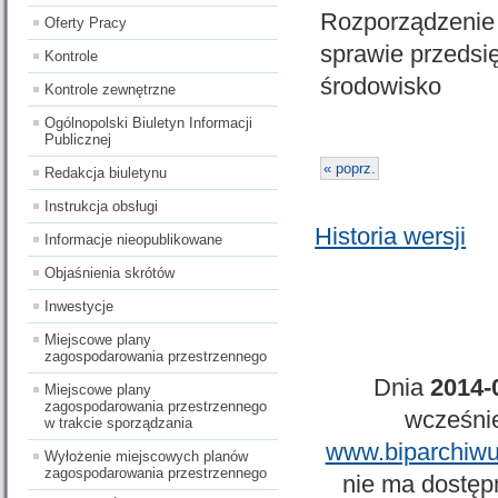
Rozporządzenie 
Oferty Pracy
sprawie przeds
Kontrole
środowisko
Kontrole zewnętrzne
Ogólnopolski Biuletyn Informacji
Publicznej
« poprz.
Redakcja biuletynu
Instrukcja obsługi
Historia wersji
Informacje nieopublikowane
Objaśnienia skrótów
Inwestycje
Miejscowe plany
zagospodarowania przestrzennego
Dnia
2014-
Miejscowe plany
zagospodarowania przestrzennego
wcześnie
w trakcie sporządzania
www.biparchiwu
Wyłożenie miejscowych planów
zagospodarowania przestrzennego
nie ma dostępn