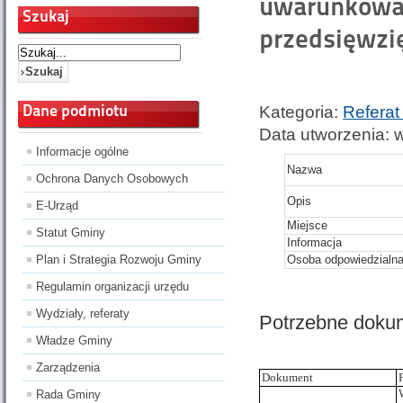
uwarunkowan
Szukaj
przedsięwzi
Dane podmiotu
Kategoria:
Referat
Data utworzenia: w
Informacje ogólne
Nazwa
Ochrona Danych Osobowych
Opis
E-Urząd
Miejsce
Statut Gminy
Informacja
Plan i Strategia Rozwoju Gminy
Osoba odpowiedzialn
Regulamin organizacji urzędu
Wydziały, referaty
Potrzebne doku
Władze Gminy
Zarządzenia
Dokument
Rada Gminy