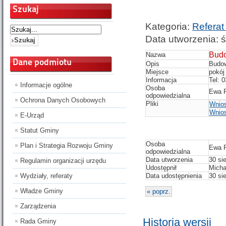
Szukaj
Kategoria:
Referat
Data utworzenia: ś
Budo
Nazwa
Dane podmiotu
Opis
Budow
Miejsce
pokój
Informacja
Tel: 
Informacje ogólne
Osoba
Ewa P
odpowiedzialna
Ochrona Danych Osobowych
Pliki
Wnios
Wnios
E-Urząd
Statut Gminy
Osoba
Plan i Strategia Rozwoju Gminy
Ewa P
odpowiedzialna
Data utworzenia
30 si
Regulamin organizacji urzędu
Udostępnił
Micha
Wydziały, referaty
Data udostępnienia
30 si
Władze Gminy
« poprz.
Zarządzenia
Historia wersji
Rada Gminy