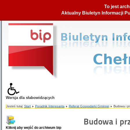
To jest arc
Aktualny Biuletyn Informacji P
Wersja dla słabowidzących
Czarno-Żółta
Czarno-Biała
Jesteś tutaj:
Start
Poradnik Interesanta
Referat Gospodarki Gminnej
Budowa i p
Standardowa
Mówiąca przeglądarka internetowa
Budowa i pr
Kliknij aby wejść do archiwum bip